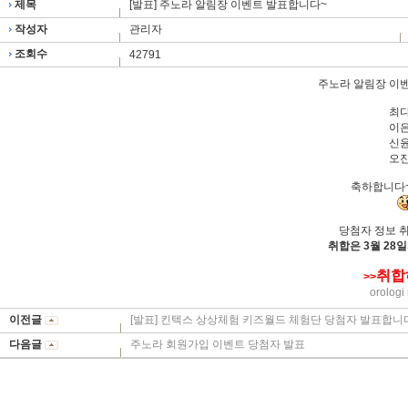
제목
[발표] 주노라 알림장 이벤트 발표합니다~
작성자
관리자
조회수
42791
주노라 알림장 이
최
이
신
오
축하합니다~
당첨자 정보 
취합은 3월 28
취합
>>
orologi 
이전글
[발표] 킨텍스 상상체험 키즈월드 체험단 당첨자 발표합니
다음글
주노라 회원가입 이벤트 당첨자 발표